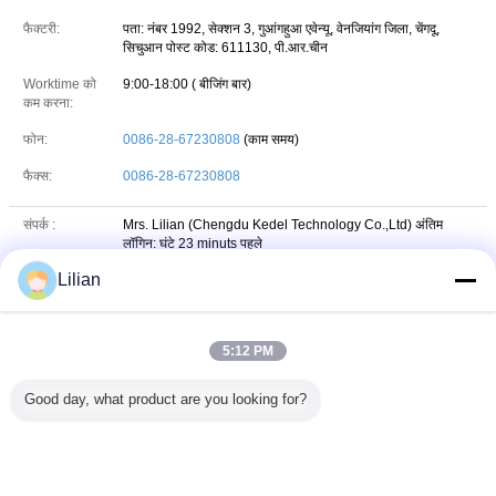
फैक्टरी:
पता: नंबर 1992, सेक्शन 3, गुआंगहुआ एवेन्यू, वेनजियांग जिला, चेंगदू,
सिचुआन पोस्ट कोड: 611130, पी.आर.चीन
Worktime को
9:00-18:00 ( बीजिंग बार)
कम करना:
फोन:
0086-28-67230808
(काम समय)
फैक्स:
0086-28-67230808
संपर्क :
Mrs. Lilian (Chengdu Kedel Technology Co.,Ltd)
अंतिम
लॉगिन: घंटे 23 minuts पहले
Lilian
पद शीर्षक :
Sales Manager
फोन :
+86 159 280 92745
5:12 PM
+8615928092745
Whatsapp
WHATSAPP :
Good day, what product are you looking for?
+86 159 280 92745
wechat
WeChat :
ईमेल :
sales@kedeltool.com