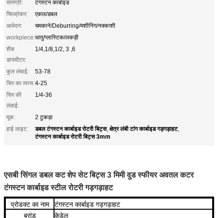
सामग्री:
टंगस्टन कार्बाइड
चिपब्रेकर:
एकल/डबल
आवेदन:
चमकाने/Deburring/मशीनिंग/नक्काशी
workpiece:
धातु/प्लास्टिक/लकड़ी
शैंक
1/4,1/8,1/2, 3 ,6
डायमीटर:
कुल लंबाई:
53-78
सिर का व्यास:
4-25
सिर की
1/4-36
लंबाई:
मूक:
2 टुकड़ा
डबल टंगस्टन कार्बाइड रोटरी बिट्स
क्षेत्र लंबी टांग कार्बाइड गड़गड़ाहट
हाई लाइट:
,
,
टंगस्टन कार्बाइड रोटरी बिट्स 3mm
एसबी सिंगल डबल कट शेप सेट बिट्स 3 मिमी वुड स्फीयर अवतल कटर
टंगस्टन कार्बाइड स्टील रोटरी गड़गड़ाहट
प्रोडक्ट का नाम
टंगस्टन कार्बाइड गड़गड़ाहट
ब्रांड
केडेल