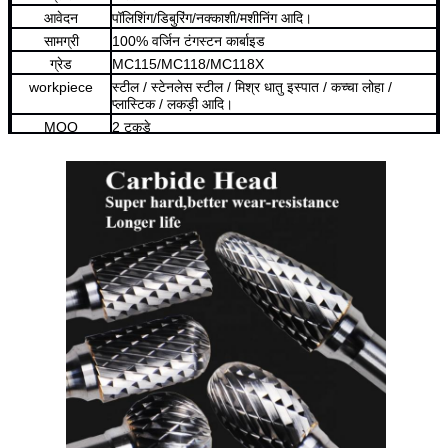
आवेदन
पॉलिशिंग/डिबुरिंग/नक्काशी/मशीनिंग आदि।
सामग्री
100% वर्जिन टंगस्टन कार्बाइड
ग्रेड
MC115/MC118/MC118X
workpiece
स्टील / स्टेनलेस स्टील / मिश्र धातु इस्पात / कच्चा लोहा /
प्लास्टिक / लकड़ी आदि।
MOQ
2 टुकड़े