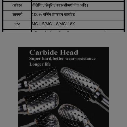
आवेदन
पॉलिशिंग/डिबुरिंग/नक्काशी/मशीनिंग आदि।
सामग्री
100% वर्जिन टंगस्टन कार्बाइड
ग्रेड
MC115/MC118/MC118X
workpiece
स्टील / स्टेनलेस स्टील / मिश्र धातु इस्पात / कच्चा लोहा /
प्लास्टिक / लकड़ी आदि।
MOQ
2 टुकड़े