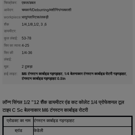
चिपब्रेकर:
एकल/डबल
आवेदन:
चमकाने/Deburring/मशीनिंग/नक्काशी
workpiece:
धातु/प्लास्टिक/लकड़ी
शैंक
1/4,1/8,1/2, 3 ,6
डायमीटर:
कुल लंबाई:
53-78
सिर का व्यास:
4-25
सिर की
1/4-36
लंबाई:
मूक:
2 टुकड़ा
M6 टंगस्टन कार्बाइड गड़गड़ाहट
1/4 बेलनाकार टंगस्टन कार्बाइड रोटरी गड़गड़ाहट
हाई लाइट:
,
,
टंगस्टन कार्बाइड गड़गड़ाहट 0.5in
लॉन्ग सिंगल 1/2 "12 शैंक डायमीटर एंड कट कोलेट 1/4 प्रोफेशनल टूल
टाइप C Sc बेलनाकार M6 टंगस्टन कार्बाइड रोटरी
प्रोडक्ट का नाम
टंगस्टन कार्बाइड गड़गड़ाहट
ब्रांड
केडेली