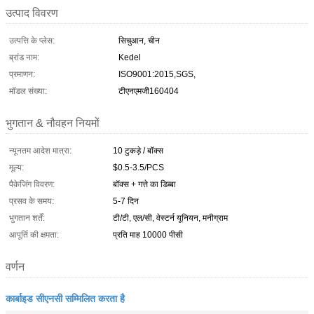
उत्पाद विवरण
उत्पत्ति के प्लेस:
सिचुआन, चीन
ब्रांड नाम:
Kedel
प्रमाणन:
ISO9001:2015,SGS,
मॉडल संख्या:
टीएनएमजी160404
भुगतान & नौवहन नियमों
न्यूनतम आदेश मात्रा:
10 टुकड़े / बॉक्स
मूल्य:
$0.5-3.5/PCS
पैकेजिंग विवरण:
बॉक्स + गत्ते का डिब्बा
प्रसव के समय:
5-7 दिन
भुगतान शर्तें:
टी/टी, एल/सी, वेस्टर्न यूनियन, मनीग्राम
आपूर्ति की क्षमता:
प्रति माह 10000 पीसी
वर्णन
कार्बाइड सीएनसी सम्मिलित करता है