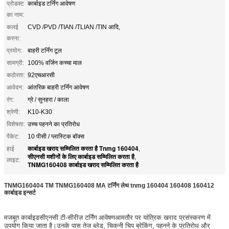
प्रोडक्ट
कार्बाइड टर्निंग आवेषण
का नाम:
कलई
CVD /PVD /TIAN /TLIAN /TIN आदि,
करना:
प्रयोग:
बाहरी टर्निंग टूल
सामग्री:
100% वर्जिन कच्चा माल
कठोरता:
92एचआरसी
आवेदन:
आंतरिक बाहरी टर्निंग आवेषण
रंग:
ग्रे / सुनहरा / काला
श्रेणी:
K10-K30
विशेषता:
उच्च पहनने का प्रतिरोध
पैकेट:
10 पीसी / प्लास्टिक बॉक्स
कार्बाइड खराद सम्मिलित करता है Tnmg 160404
हाई
,
सीएनसी मशीनों के लिए कार्बाइड सम्मिलित करता है
,
लाइट:
TNMG160408 कार्बाइड खराद सम्मिलित करता है
TNMG160404 TM TNMG160408 MA टर्निंग लेथ tnmg 160404 160408 160412
कार्बाइड इन्सर्ट
मजबूत कार्बाइड
सी
एनसी टी-सीरीज़ टर्निंग
आवेषण
आमतौर पर यांत्रिक खराद प्रसंस्करण में
उपयोग किया जाता है।उनके पास तेज ब्लेड, चिकनी चिप ब्रेकिंग, पहनने के प्रतिरोध और