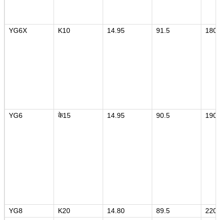
YG6X
K10
14.95
91.5
180
YG6
के15
14.95
90.5
190
YG8
K20
14.80
89.5
220