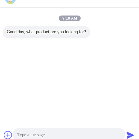
TLIAN टंगस्टन कार्बाइड सम्मिलित करता है
टैग:
,
9:18 AM
TNMG 160404 कार्बाइड सीएनसी सम्मिलित करता है
,
धातु TNMG 160404 टर्निंग टूल
Good day, what product are you looking for?
सबसे उत्तम प्रतिदान प्राप्त करें
TM TNMG160408 MA टर्निंग कार्बाइड
खराद सम्मिलित करता है Tnmg 160404
160408 160412
जारी रखें
कार्बाइड सीएनसी सम्मिलित करता है
अधिक
चैट
एक बोली का अनुरोध