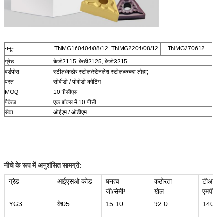
नमूना
TNMG160404/08/12
TNMG2204/08/12
TNMG270612
ग्रेड
केडी2115, केडी2125, केडी3215
वर्डपीस
स्टील/कठोर स्टील/स्टेनलेस स्टील/कच्चा लोहा;
परत
सीवीडी / पीवीडी कोटिंग
MOQ
10 पीसीएस
पैकेज
एक बॉक्स में 10 पीसी
सेवा
ओईएम / ओडीएम
नीचे के रूप में अनुशंसित सामग्री:
ग्रेड
आईएसओ कोड
घनत्व
कठोरता
टीआर
जी/सेमी³
खेल
एमपीए
YG3
के05
15.10
92.0
140