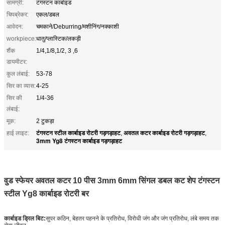
सामग्री:
टंगस्टन कार्बाइड
चिपब्रेकर:
एकल/डबल
आवेदन:
चमकाने/Deburring/मशीनिंग/नक्काशी
workpiece:
धातु/प्लास्टिक/लकड़ी
शैंक
1/4,1/8,1/2, 3 ,6
डायमीटर:
कुल लंबाई:
53-78
सिर का व्यास:
4-25
सिर की
1/4-36
लंबाई:
मूक:
2 टुकड़ा
टंगस्टन स्टील कार्बाइड रोटरी गड़गड़ाहट
अवतल कटर कार्बाइड रोटरी गड़गड़ाहट
हाई लाइट:
,
,
3mm Yg8 टंगस्टन कार्बाइड गड़गड़ाहट
वुड स्फेयर अवतल कटर 10 पीस 3mm 6mm सिंगल डबल कट शेप टंगस्टन
स्टील Yg8 कार्बाइड रोटरी बर
कार्बाइड ड्रिल बिट:
सुपर कठिन, बेहतर पहनने के प्रतिरोध, विरोधी जंग और जंग प्रतिरोध, लंबे समय तक