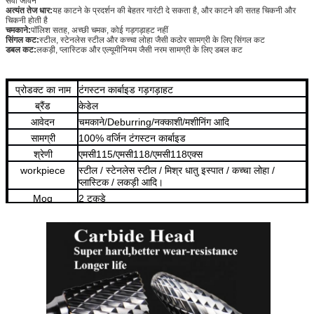
सेवा जीवन
अत्यंत तेज धार:
यह काटने के प्रदर्शन की बेहतर गारंटी दे सकता है, और काटने की सतह चिकनी और
चिकनी होती है
चमकाने:
पॉलिश सतह, अच्छी चमक, कोई गड़गड़ाहट नहीं
सिंगल कट:
स्टील, स्टेनलेस स्टील और कच्चा लोहा जैसी कठोर सामग्री के लिए सिंगल कट
डबल कट:
लकड़ी, प्लास्टिक और एल्यूमीनियम जैसी नरम सामग्री के लिए डबल कट
प्रोडक्ट का नाम
टंगस्टन कार्बाइड गड़गड़ाहट
ब्रैंड
केडेल
आवेदन
चमकाने/Deburring/नक्काशी/मशीनिंग आदि
सामग्री
100% वर्जिन टंगस्टन कार्बाइड
श्रेणी
एमसी115/एमसी118/एमसी118एक्स
workpiece
स्टील / स्टेनलेस स्टील / मिश्र धातु इस्पात / कच्चा लोहा /
प्लास्टिक / लकड़ी आदि।
Moq
2 टुकड़े