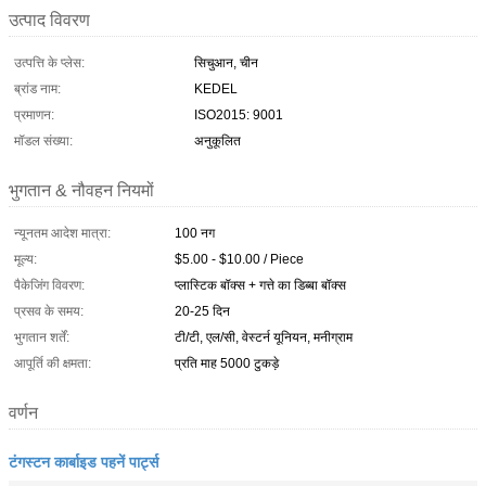
उत्पाद विवरण
उत्पत्ति के प्लेस:
सिचुआन, चीन
ब्रांड नाम:
KEDEL
प्रमाणन:
ISO2015: 9001
मॉडल संख्या:
अनुकूलित
भुगतान & नौवहन नियमों
न्यूनतम आदेश मात्रा:
100 नग
मूल्य:
$5.00 - $10.00 / Piece
पैकेजिंग विवरण:
प्लास्टिक बॉक्स + गत्ते का डिब्बा बॉक्स
प्रसव के समय:
20-25 दिन
भुगतान शर्तें:
टी/टी, एल/सी, वेस्टर्न यूनियन, मनीग्राम
आपूर्ति की क्षमता:
प्रति माह 5000 टुकड़े
वर्णन
टंगस्टन कार्बाइड पहनें पार्ट्स