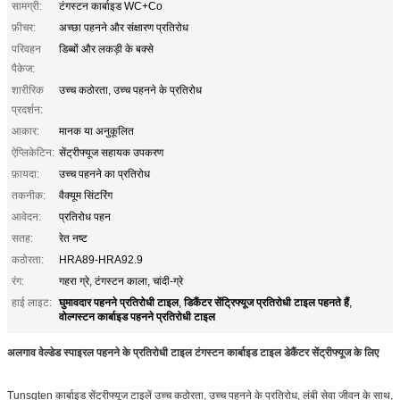
सामग्री:
टंगस्टन कार्बाइड WC+Co
फ़ीचर:
अच्छा पहनने और संक्षारण प्रतिरोध
परिवहन
डिब्बों और लकड़ी के बक्से
पैकेज:
शारीरिक
उच्च कठोरता, उच्च पहनने के प्रतिरोध
प्रदर्शन:
आकार:
मानक या अनुकूलित
ऐप्लिकेटिन:
सेंट्रीफ्यूज सहायक उपकरण
फ़ायदा:
उच्च पहनने का प्रतिरोध
तकनीक:
वैक्यूम सिंटरिंग
आवेदन:
प्रतिरोध पहन
सतह:
रेत नष्ट
कठोरता:
HRA89-HRA92.9
रंग:
गहरा ग्रे, टंगस्टन काला, चांदी-ग्रे
घुमावदार पहनने प्रतिरोधी टाइल
डिकैंटर सेंट्रिफ्यूज प्रतिरोधी टाइल पहनते हैं
हाई लाइट:
,
,
वोल्गस्टन कार्बाइड पहनने प्रतिरोधी टाइल
अलगाव वेल्डेड स्पाइरल पहनने के प्रतिरोधी टाइल टंगस्टन कार्बाइड टाइल डेकैंटर सेंट्रीफ्यूज के लिए
Tunsgten कार्बाइड सेंट्रीफ्यूज टाइलें उच्च कठोरता, उच्च पहनने के प्रतिरोध, लंबी सेवा जीवन के साथ,