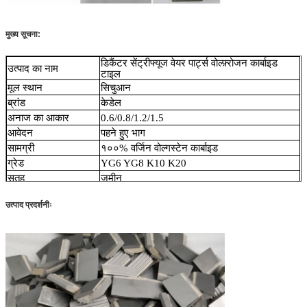
मुख्य सूचना:
डिकैंटर सेंट्रीफ्यूज वेयर पार्ट्स वोल्फ़्रोजन कार्बाइड
उत्पाद का नाम
टाइल
मूल स्थान
सिचुआन
ब्रांड
केडेल
अनाज का आकार
0.6/0.8/1.2/1.5
आवेदन
पहने हुए भाग
सामग्री
१००% वर्जिन वोल्गस्टेन कार्बाइड
ग्रेड
YG6 YG8 K10 K20
सतह
जमीन
कीवर्ड
टन्स्टन कार्बाइड पहनने की प्लेट
उत्पाद प्रदर्शनीः
लाभ
टन्स्टन कार्बाइड पहनने की प्लेट
एमओक्यू
नमूने और 100 टुकड़े