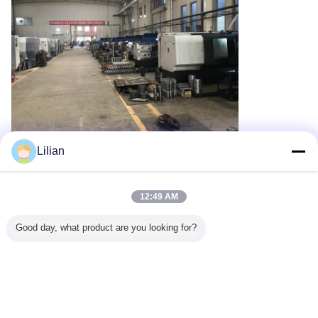
Lilian
Recommended Products
12:49 AM
Good day, what product are you looking for?
्लैट-बॉट
स्टेनलेस स्टील के लिए
धातु मशीनिंग के लिए एन
पत्थर काटने के लिए
एसपीएमटी
 कार्बाइड एंड
चमकदार गैर-लेपित
प्रकार के उलटा शंकु
कठोरता YG8 संपीड़न
सीएनसी इंस
ूट्स और 55
वोल्फ़ास्टन कार्बाइड
उच्च परिशुद्धता कार्बाइड
प्रतिरोध और वर्गाकार
कोण और सटीक
वे कटर के
रोटरी बुर के 10 टुकड़े
रोटरी Burr
आकार के साथ
के लिए ±0.
4 कोटिंग
1/8 " 3 मिमी शांक के
अनुकूलित टंगस्टन
सहिष्णुता 
टील के लिए
साथ
कार्बाइड ब्रेज़्ड टिप्स
भाषा बदलें