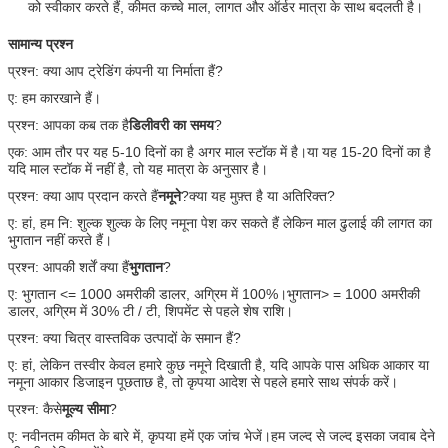
को स्वीकार करते हैं, कीमत कच्चे माल, लागत और ऑर्डर मात्रा के साथ बदलती है।
सामान्य प्रश्न
प्रश्न: क्या आप ट्रेडिंग कंपनी या निर्माता हैं?
ए: हम कारखाने हैं।
प्रश्न: आपका कब तक है
डिलीवरी का समय
?
एक: आम तौर पर यह 5-10 दिनों का है अगर माल स्टॉक में है।या यह 15-20 दिनों का है
यदि माल स्टॉक में नहीं है, तो यह मात्रा के अनुसार है।
प्रश्न: क्या आप प्रदान करते हैं
नमूने
?क्या यह मुफ़्त है या अतिरिक्त?
ए: हां, हम नि: शुल्क शुल्क के लिए नमूना पेश कर सकते हैं लेकिन माल ढुलाई की लागत का
भुगतान नहीं करते हैं।
प्रश्न: आपकी शर्तें क्या हैं
भुगतान
?
ए: भुगतान <= 1000 अमरीकी डालर, अग्रिम में 100%।भुगतान> = 1000 अमरीकी
डालर, अग्रिम में 30% टी / टी, शिपमेंट से पहले शेष राशि।
प्रश्न: क्या चित्र वास्तविक उत्पादों के समान हैं?
ए: हां, लेकिन तस्वीर केवल हमारे कुछ नमूने दिखाती है, यदि आपके पास अधिक आकार या
नमूना आकार डिजाइन पूछताछ है, तो कृपया आदेश से पहले हमारे साथ संपर्क करें।
प्रश्न: कैसे
मूल्य सीमा
?
ए: नवीनतम कीमत के बारे में, कृपया हमें एक जांच भेजें।हम जल्द से जल्द इसका जवाब देने