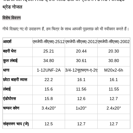
थ्रेड नोजल
विशेष विवरण
नीचे दिखाए गए दो उदाहरण हैं, हम चित्र के साथ आपकी पूछताछ को भी स्वीकार करते हैं।
आदर्श
एमजेपी-सीएसए-2512
एमजेपी-सीएसए-2012
एमजेपी-सीएसए-2002
बहरी घेरा
25.21
20.44
20.30
कुल लंबाई
34.80
30.61
30.80
धागा
1-12UNF-2A
3/4-12यूएफएन-ए-2ए
M20x2-6h
छोटा बाहरी व्यास
22.2
16.1
16.1
लंबाई
15.6
11.56
11.55
एंडोपोरस
15.8
12.6
12.7
चम्फर कोण
3.4x20°
1x20°
2.4x20°
संक्रमण चाप (जे)
12.5
12.7
12.7