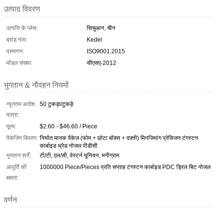
उत्पाद विवरण
उत्पत्ति के प्लेस:
सिचुआन, चीन
ब्रांड नाम:
Kedel
प्रमाणन:
ISO9001:2015
मॉडल संख्या:
सीएसए-2012
भुगतान & नौवहन नियमों
न्यूनतम आदेश
50 टुकड़ा/टुकड़े
मात्रा:
मूल्य:
$2.60 - $46.60 / Piece
पैकेजिंग विवरण:
निर्यात मानक पैकेज (फोम + छोटा बॉक्स + दफ़्ती) मिनजियांग प्रेसिजन टंगस्टन
कार्बाइड थ्रेड नोजल पीडीसी
भुगतान शर्तें:
टी/टी, एल/सी, वेस्टर्न यूनियन, मनीग्राम
आपूर्ति की
1000000 Piece/Pieces प्रति सप्ताह टंगस्टन कार्बाइड PDC ड्रिल बिट नोजल
क्षमता:
वर्णन