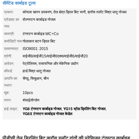
सीमेंटेड कार्बाइड टूल्स
प्रकार:
कोयला खनन उपकरण, तेल क्षेत्र ड्रिल बिट भागों, क्रॉस स्लॉट मिश्र धातु नोजल
प्रोडक्ट का
वोल्गस्टन कार्बाइड नोजल
नाम:
सामग्री:
टंगस्टन कार्बाइड WC+Co
कमोडिटी नाम:
गोलाकार बटन ड्रिल बिट
प्रमाणपत्र:
ISO9001: 2015
श्रेणी:
वाईजी8/वाईजी15/वाईजी6एक्स/वाईजी6/वाईजी20
आवेदन:
पेट्रोलियम, रासायनिक और मेकेनिक उद्योग
कीवर्ड:
हार्ड मिश्र धातु नोजल
उत्पत्ति का
चेंगदू, सिचुआन, चीन
स्थान:
मूक:
10pcs
पत्तन:
शंघाई/शेन्ज़ेन
YG6 टंगस्टन कार्बाइड नोजल
YG15 थ्रेड ड्रिलिंग बिट नोजल
हाई लाइट:
,
,
YG6X टंगस्टन कार्बाइड नोजल केडेल
पीडीसी तेल ड्रिलिंग बिट क्रॉस स्लॉट दांतों की प्रेसिजन टंगस्टन कार्बाइड