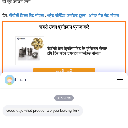
की पूरी कोशिश करेंगे।
पीडीसी ड्रिल बिट नोजल
थ्रेड सीमेंटेड कार्बाइड टूल्स
ऑयल गैस जेट नोजल
टैग:
,
,
सबसे उत्तम प्रतिदान प्राप्त करें
पीडीसी तेल ड्रिलिंग बिट के प्रेसिजन कैसल
टॉप रिंच थ्रेड टंगस्टन कार्बाइड नोजल:
जारी रखें
Lilian
सीमेंटेड कार्बाइड टूल्स
अधिक
7:58 PM
Good day, what product are you looking for?
व सीमेंटेड
पीडीसी ड्रिल बिट
अच्छी तरह से ड्रिलिंग
पेट्रोलियम मशीनरी के
थ्रेड सीमेंटे
ल्स टंगस्टन
नोजल बाहरी षट्भुज
सीमेंटेड कार्बाइड टूल्स
लिए डाउनहोल वाटर
टूल्स YG
थ्रेड नोजल
मिश्र धातु नोजल और
टंगस्टन कार्बाइड
थ्रेडेड टंगस्टन कार्बाइड
ऑयल ड्रिल 