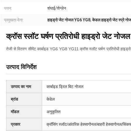
पत्तन:
शंघाई/शेन्ज़ेन
प्रमुखता देना:
हाइड्रो जेट नोजल YG6 YG8
,
केडल हाइड्रो जेट स्प्रे नो
क्रॉस स्लॉट घर्षण प्रतिरोधी हाइड्रो जेट न
तेजी से वितरण सीमेंट कार्बाइड YG6 YG8 YG11 क्रॉस स्लॉट घर्षण प्रतिरोधी हाइड्र
उत्पाद विनिर्देश
उत्पाद का नाम
कार्बाइड ड्रिल बिट नोजल
ब्रांड
केडेल
मॉडल
अनुकूलित
प्रकार
क्रॉसिंग स्लॉट/आंतरिक हेक्सागोनल/बाहरी हेक्सागोनल/सिंक