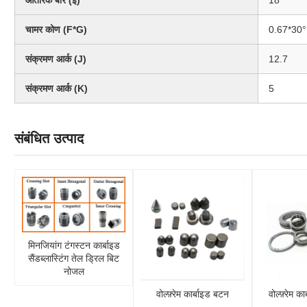
आंतरिक बोर (ई)
18
चामर कोण (F*G)
0.67*30°
संक्रमण आर्क (J)
12.7
संक्रमण आर्क (K)
5
संबंधित उत्पाद
मिनजियांग टंगस्टन कार्बाइड
सैंडब्लास्टिंग तेल ड्रिल बिट
नोजल
वोल्फ़्रेम कार्बाइड बटन
वोल्फ़्रेम क