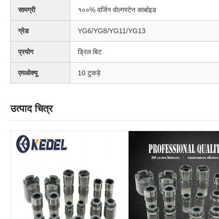
सामग्री
१००% वर्जिन वोल्गस्टेन कार्बाइड
ग्रेड
YG6/YG8/YG11/YG13
प्रयोग
ड्रिल बिट
एमओक्यू
10 टुकड़े
उत्पाद चित्र