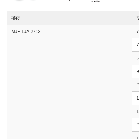
मॉडल
छ
MJP-LJA-2712
7
7
9
#
1
1
#
1