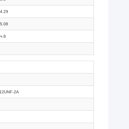
4.29
5.08
५.8
"-12UNF-2A