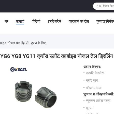
घर
उत्पादों
वीडियो
हमारे बारे में
कारखाने का दौरा
गुणवत्ता नियंत
इड नोजल तेल ड्रिलिंग टूल्स के लिए
YG6 YG8 YG11 क्रॉस स्लॉट कार्बाइड नोजल तेल ड्रिलिंग ट
उत्पाद विवरण:
उत्पत्ति के प्लेस:
ब्रांड नाम:
मॉडल संख्या:
भुगतान & नौवहन नियमों:
न्यूनतम आदेश मात्रा:
मूल्य: