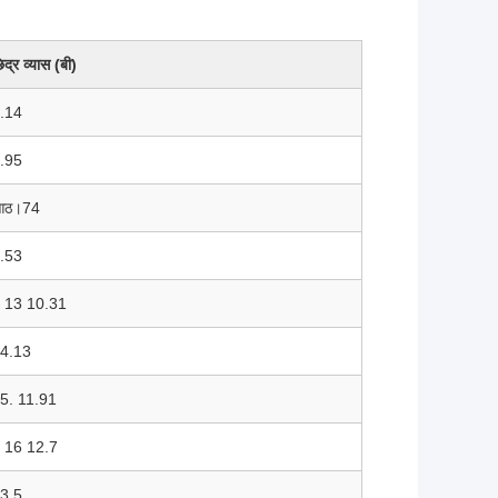
िद्र व्यास (बी)
.14
.95
आठ।74
.53
 13 10.31
4.13
5. 11.91
 16 12.7
3.5