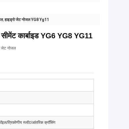
जल
,
हाइड्रो जेट नोजल YG8 Yg11
ोजल सीमेंट कार्बाइड YG6 YG8 YG11
ो जेट नोजल
फॉइल/त्रिकोणीय स्लॉट/आंतरिक क्रॉसिंग