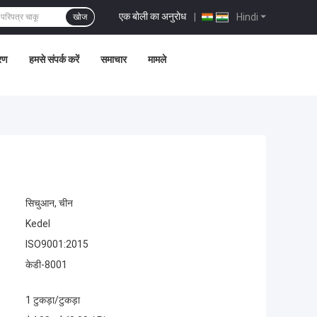
एक बोली का अनुरोध
|
Hindi
खोज
्रण
हमसे संपर्क करें
समाचार
मामले
सिचुआन, चीन
Kedel
ISO9001:2015
केडी-8001
1 टुकड़ा/टुकड़ा