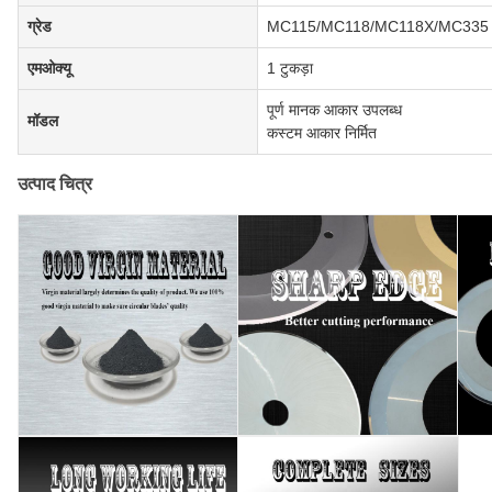
ग्रेड
MC115/MC118/MC118X/MC335
एमओक्यू
1 टुकड़ा
पूर्ण मानक आकार उपलब्ध
मॉडल
कस्टम आकार निर्मित
उत्पाद चित्र