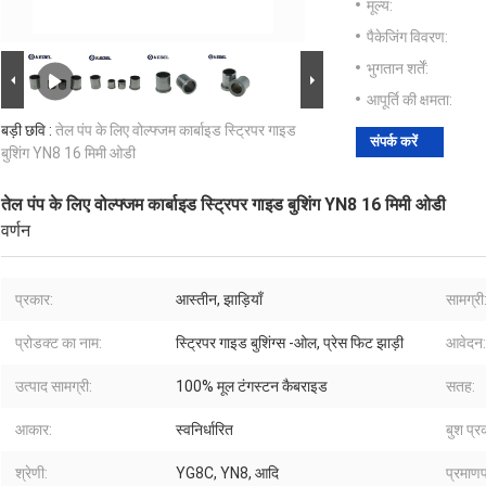
मूल्य:
पैकेजिंग विवरण:
भुगतान शर्तें:
आपूर्ति की क्षमता:
बड़ी छवि :
तेल पंप के लिए वोल्फ्जम कार्बाइड स्ट्रिपर गाइड
संपर्क करें
बुशिंग YN8 16 मिमी ओडी
तेल पंप के लिए वोल्फ्जम कार्बाइड स्ट्रिपर गाइड बुशिंग YN8 16 मिमी ओडी
वर्णन
प्रकार:
आस्तीन, झाड़ियाँ
सामग्री
प्रोडक्ट का नाम:
स्ट्रिपर गाइड बुशिंग्स -ओल, प्रेस फिट झाड़ी
आवेदन:
उत्पाद सामग्री:
100% मूल टंगस्टन कैबराइड
सतह:
आकार:
स्वनिर्धारित
बुश प्र
श्रेणी:
YG8C, YN8, आदि
प्रमाणप