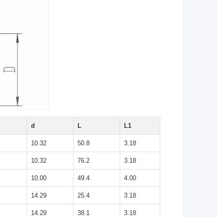
d
L
L1
10.32
50.8
3.18
10.32
76.2
3.18
10.00
49.4
4.00
14.29
25.4
3.18
14.29
38.1
3.18