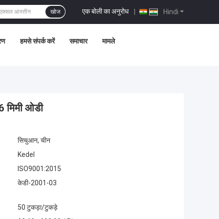
एक बोली का अनुरोध
|
Hindi
खोज
्रण
हमसे संपर्क करें
समाचार
मामले
 16 मिमी ओडी
सिचुआन, चीन
Kedel
ISO9001:2015
केडी-2001-03
50 टुकड़ा/टुकड़े