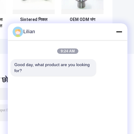
्स
Sintered निकल
OEM ODM जंग
ंत
बाइंडर टंगस्टन कार्बाइड
प्रतिरोध टंगस्टन
Lilian
ं
पार्ट्स घर्षण प्रतिरोध
कार्बाइड पहनें भागों
सील वॉशर
पॉलिश बुशिंग
9:24 AM
Good day, what product are you looking 
for?
 छोड़ दो