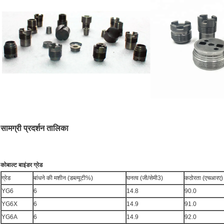
सामग्री प्रदर्शन तालिका
कोबाल्ट बाइंडर ग्रेड
ग्रेड
बांधने की मशीन (डब्ल्यूटी%)
घनत्व (जी/सेमी3)
कठोरता (एचआरए)
YG6
6
14.8
90.0
YG6X
6
14.9
91.0
YG6A
6
14.9
92.0