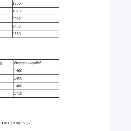
1750
1810
2050
2450
2550
ए)
टीआरएस (>=एन/मिमी²)
1460
1400
1480
1710
 कार्बाइड पहनें पार्ट्स