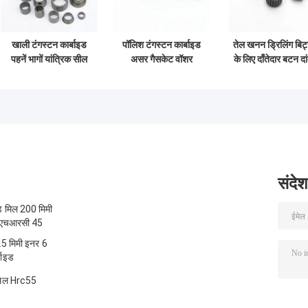
खाली टंगस्टन कार्बाइड
पॉलिश टंगस्टन कार्बाइड
तेल खनन ड्रिलिंग बिट
पहनें भागों यांत्रिक सील
असर गैसकेट वॉशर
के लिए दाँतेदार बटन दा
की अंगूठी उच्च पहनने के
HRA89
टंगस्टन कार्बाइड पहने
प्रतिरोध
भागों
संदेश
ंड मिल 200 मिमी
ी एचआरसी 45
.5 मिमी इनर 6
बाइड
 मिल Hrc55