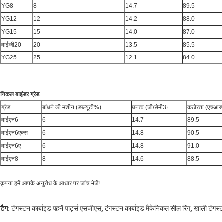
YG8
8
14.7
89.5
YG12
12
14.2
88.0
YG15
15
14.0
87.0
वाईजी20
20
13.5
85.5
YG25
25
12.1
84.0
निकल बाइंडर ग्रेड
ग्रेड
बांधने की मशीन (डब्ल्यूटी%)
घनत्व (जी/सेमी3)
कठोरता (एचआर
वाईएन6
6
14.7
89.5
वाईएन6एक्स
6
14.8
90.5
वाईएन6ए
6
14.8
91.0
वाईएन8
8
14.6
88.5
कृपया हमें आपके अनुरोध के आधार पर जांच भेजें!
,
,
टैग:
टंगस्टन कार्बाइड पहनें पार्ट्स एसजीएस
टंगस्टन कार्बाइड मैकेनिकल सील रिंग
खाली टंगस्टन