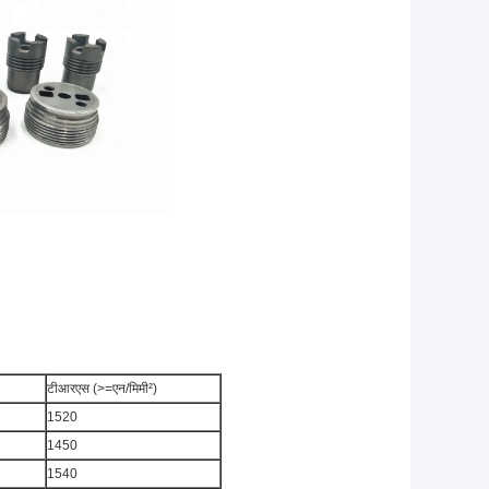
टीआरएस (>=एन/मिमी²)
1520
1450
1540