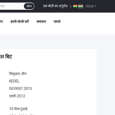
एक बोली का अनुरोध
|
Hindi
खोज
्रण
हमसे संपर्क करें
समाचार
मामले
िल बिट
सिचुआन, चीन
KEDEL
ISO9001:2015
एसपी-2512
10 पीस/टुकड़े