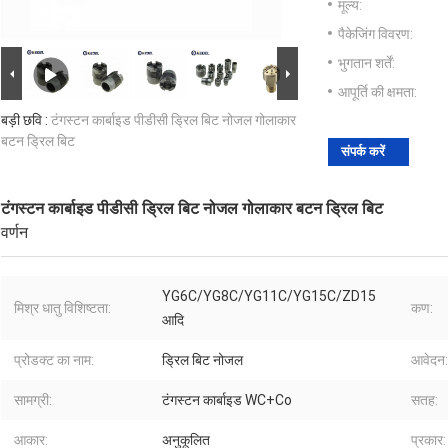
मूल्य:
पैकेजिंग विवरण:
भुगतान शर्तें:
आपूर्ति की क्षमता:
बड़ी छवि :
टंगस्टन कार्बाइड पीडीसी ड्रिल बिट नोजल गोलाकार
बटन ड्रिल बिट
संपर्क करें
टंगस्टन कार्बाइड पीडीसी ड्रिल बिट नोजल गोलाकार बटन ड्रिल बिट
वर्णन
YG6C/YG8C/YG11C/YG15C/ZD15
मिश्र धातु विशिष्टता:
कण:
आदि
प्रोडक्ट का नाम:
ड्रिल बिट नोजल
आवेदन:
सामग्री:
टंगस्टन कार्बाइड WC+Co
सतह:
आकार:
अनुकूलित
प्रकार: