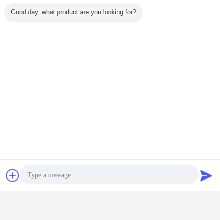
Good day, what product are you looking for?
अक्सर पूछे जाने वाले प्रश्न
प्रश्न: क्या आप व्यापारिक कंपनी या निर्माता हैं?
उत्तर: हम कारखाने हैं।
प्रश्न: आपका डिलीवरी का समय कितना है?
एकः आम तौर पर यह 5-10 दिन है अगर माल स्टॉक में है. या यह 15-20 दिन है अगर
माल स्टॉक में नहीं है, यह मात्रा के अनुसार है.
प्रश्नः क्या आप नमूने प्रदान करते हैं? क्या यह मुफ्त या अतिरिक्त है?
एकः हाँ, हम निः शुल्क शुल्क के लिए नमूने की पेशकश कर सकते हैं लेकिन माल ढुलाई
की लागत का भुगतान नहीं करते हैं।
प्रश्न: आपके भुगतान की शर्तें क्या हैं?
A: भुगतान <=1000USD, 100% अग्रिम। भुगतान>=1000USD, 30% T/T
अग्रिम, शिपमेंट से पहले शेष राशि।
चैट
एक बोली का अनुरोध
YG8 टंगस्टन कार्बाइड छड़
OEM पुख्ता कार्बाइड छड़
टैग:
,
,
टंगस्टन कार्बाइड छड़ 300 मिमी