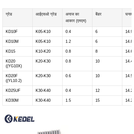
ग्रेड
आईएसओ ग्रेड
अनाज का
बेंडर
घनत्व
आकार (एमएम)
KD10F
K05-K10
0.4
6
14.9
KD10M
K05-K10
1.2
6
14.8
KD15
K10-K20
0.8
8
14.6
KD20
K20-K30
0.8
10
14.4
((YG10X)
KD20F
K20-K30
0.6
10
14.5
((YL10.2)
KD25UF
K30-K40
0.4
12
14.2
KD30M
K30-K40
1.5
15
14.2