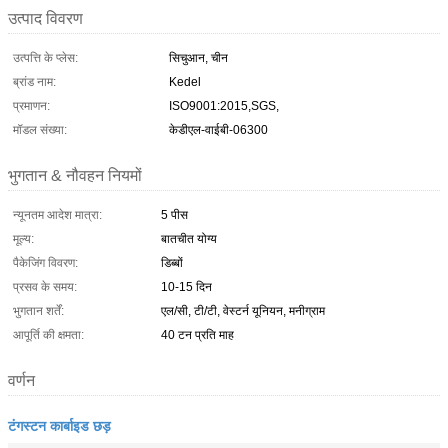
उत्पाद विवरण
उत्पत्ति के प्लेस:
सिचुआन, चीन
ब्रांड नाम:
Kedel
प्रमाणन:
ISO9001:2015,SGS,
मॉडल संख्या:
केडीएल-वाईबी-06300
भुगतान & नौवहन नियमों
न्यूनतम आदेश मात्रा:
5 पीस
मूल्य:
बातचीत योग्य
पैकेजिंग विवरण:
डिब्बों
प्रसव के समय:
10-15 दिन
भुगतान शर्तें:
एल/सी, टी/टी, वेस्टर्न यूनियन, मनीग्राम
आपूर्ति की क्षमता:
40 टन प्रति माह
वर्णन
टंगस्टन कार्बाइड छड़